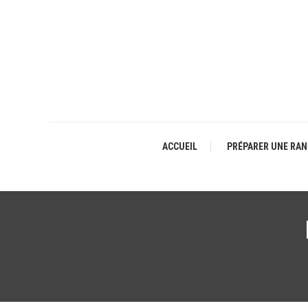
Skip
To
Content
ACCUEIL
PRÉPARER UNE RA