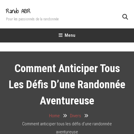
Skip
Rando ABR
To
Content
Pour les passionnés de la randonnée
Menu
Comment Anticiper Tous
Les Défis D’une Randonnée
Aventureuse
Home
Divers
Comment anticiper tous les défis d’une randonnée
aventureuse